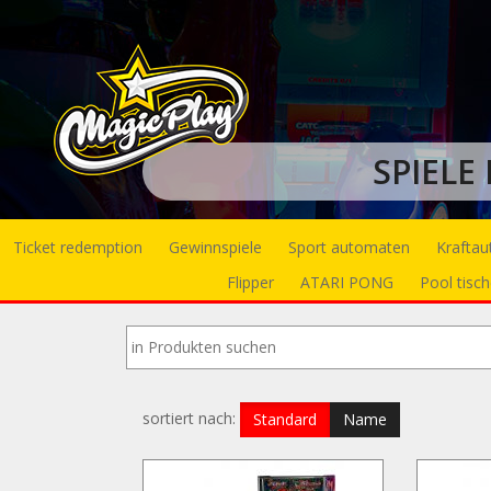
SPIELE
Ticket redemption
Gewinnspiele
Sport automaten
Krafta
Flipper
ATARI PONG
Pool tisch
sortiert nach:
Standard
Name